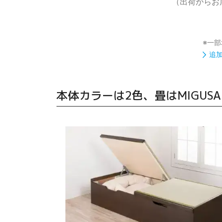
（出荷からお
※一
追
本体カラーは2色、畳はMIGUS